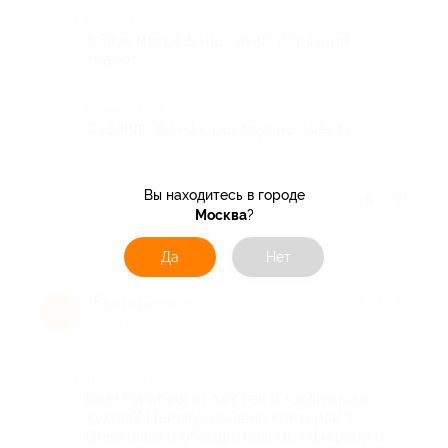
Недостатки
1..Звук микрофона тихий. 2.Грязный
туалет.
Комментарий
Сходили бы еще раз вкусно поесть.
Вы находитесь в городе
Отзыв полезен?
Москва
?
Да
Нет
Екатерина М.
★
★
★
★
★
Е
7 лет назад
Достоинства
Все! Начиная от хостел и заканчивая
кухней! Наивкуснейшие коктейли !!!
Вежливые и обходительные официанты