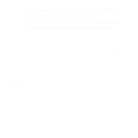
Комментарий
Были днем, поэтому было тихо, уютно,
прохладно, вкусно, порции
достаточные, обслуживание хорошее, в
целом положительные впечатления
Отзыв полезен?
★
★
★
★
★
7 лет назад
Достоинства
-
Недостатки
-