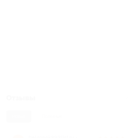
Отзывы
Новые
Полезные
bel4onok89@list.ru -.
★
★
★
★
★