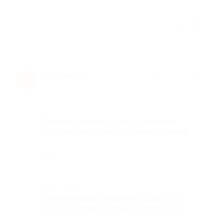
Отзыв полезен?
Оксана Ш.
★
★
★
★
★
О
7 лет назад
Достоинства
Отличная живая музыка, вкусная еда,
приятный персонал, стильный интерьер
Недостатки
-
Комментарий
Отмечали день рождение подруги, все
прошло на ура! Спасибо! придем еще)