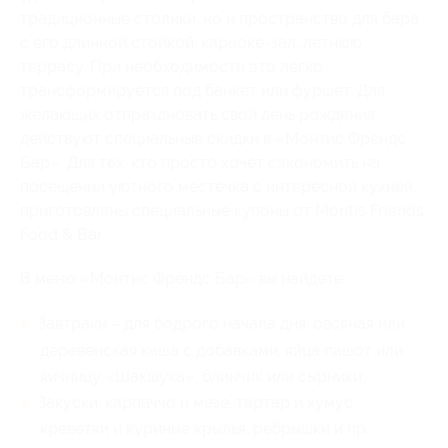
традиционные столики, но и пространство для бара
с его длинной стойкой, караоке-зал, летнюю
террасу. При необходимости это легко
трансформируется под банкет или фуршет. Для
желающих отпраздновать свой день рождения
действуют специальные скидки в «Монтис Френдс
Бар». Для тех, кто просто хочет сэкономить на
посещении уютного местечка с интересной кухней,
приготовлены специальные купоны от Montis Friends
Food & Bar.
В меню «Монтис Френдс Бар» вы найдете:
Завтраки – для бодрого начала дня: овсяная или
деревенская каша с добавками, яйца пашот или
яичницу «Шакшука», блинчик или сырники;
Закуски: карпаччо и мезе, тартар и хумус,
креветки и куриные крылья, ребрышки и пр.;