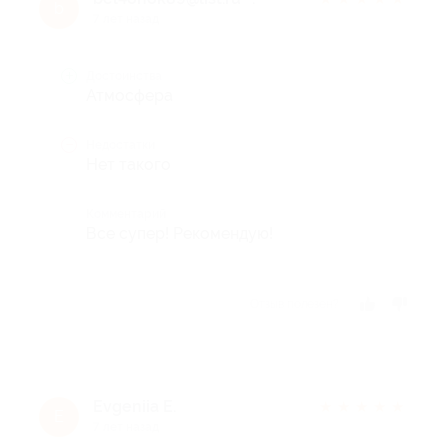
b
7 лет назад
Достоинства
Атмосфера
Недостатки
Нет такого
Комментарий
Все супер! Рекомендую!
Отзыв полезен?
Evgeniia Е.
★
★
★
★
★
E
7 лет назад