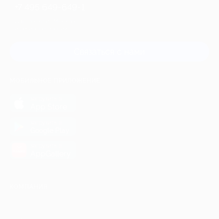
+7 495 649-649-1
Для звонка из Москвы
и регионов России
Связаться с нами
МОБИЛЬНОЕ ПРИЛОЖЕНИЕ
загрузить в
App Store
загрузить в
Google Play
загрузить в
AppGallery
КОМПАНИЯ