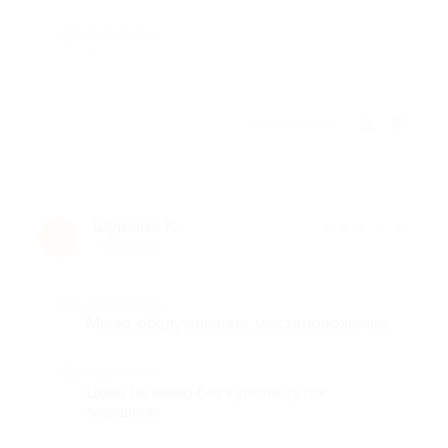
Недостатки
-
Отзыв полезен?
Шунечка К.
★
★
★
★
★
Ш
7 лет назад
Достоинства
Меню, обслуживание, местоположение
Недостатки
Цены на меню без купона чуток
завышены