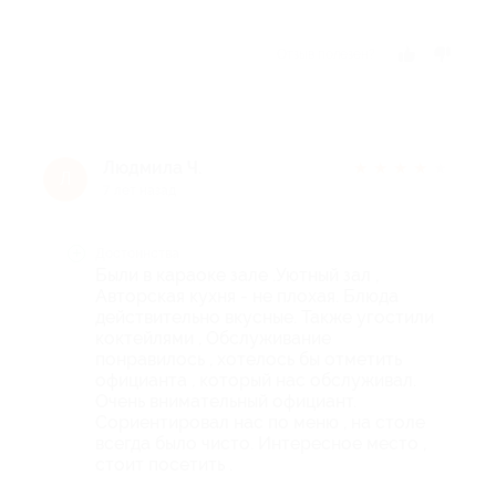
Отзыв полезен?
Людмила Ч.
★
★
★
★
★
Л
7 лет назад
Достоинства
Были в караоке зале .Уютный зал ,
Авторская кухня - не плохая. Блюда
действительно вкусные. Также угостили
коктейлями , Обслуживание
понравилось , хотелось бы отметить
официанта , который нас обслуживал.
Очень внимательный официант.
Сориентировал нас по меню , на столе
всегда было чисто. Интересное место ,
стоит посетить .