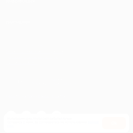
ИНФОРМАЦИЯ
ПАРТНЕРАМ
© 2010-2026 BIGLION
Обработка персональных данных
Пользовательское соглашение
Публичная оферта
Гарантия, поддержка
24 часа и возврат средств
Перейти на полную версию сайта
Используем куки, чтобы сайт работал лучше.
Оставаясь с нами, вы соглашаетесь на использование
файлов
Оk
куки.