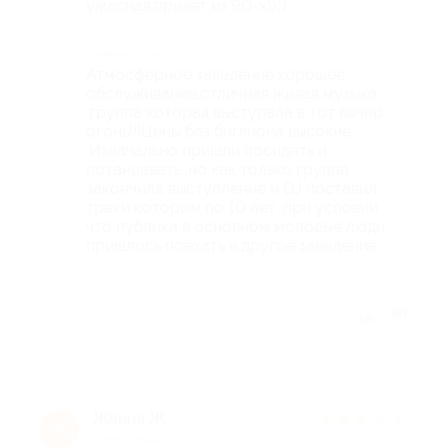
ужасная,привет из 90-х))))
Комментарий
Атмосферное заведение,хорошее
обслуживание,отличная живая музыка
,группа которая выступала в тот вечер
огонь!!!Цены без биглиона высокие
,Изначально пришли посидеть и
потанцевать ,но как только группа
закончила выступление и DJ поставил
треки которым по 10 лет ,при условии
что публика в основном молодые люди ,
пришлось поехать в другое заведение.
Отзыв полезен?
Жанна Ж.
★
★
★
★
★
Ж
7 лет назад