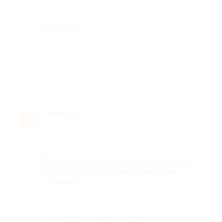
Недостатки
Такого нет !
Отзыв полезен?
Алина К.
★
★
★
★
★
А
7 лет назад
Достоинства
Прекрасная группа, которая выступала
Bali Bend,кухня вкусная,атмосфера
,интерьер
Недостатки
маленький танцпол,музыка от DJ