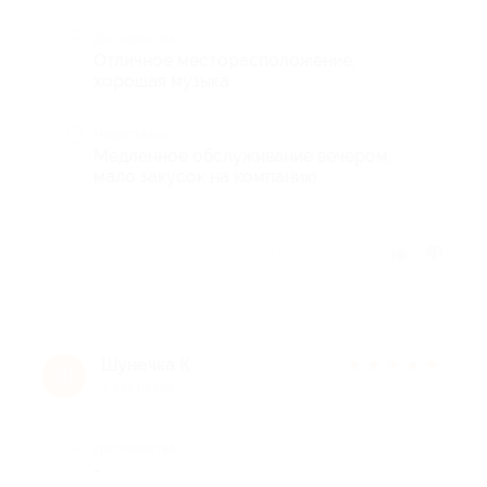
Достоинства
Отличное месторасположение,
хорошая музыка
Недостатки
Медленное обслуживание вечером,
мало закусок на компанию
Отзыв полезен?
Шунечка К.
★
★
★
★
★
Ш
7 лет назад
Достоинства
-