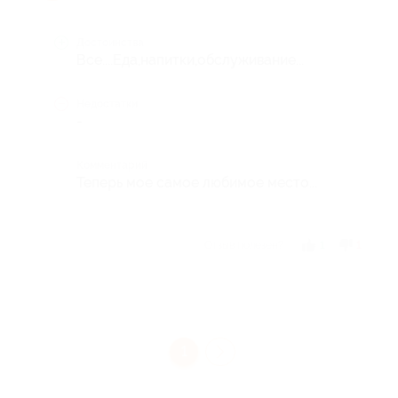
Достоинства
Все....Еда,напитки,обслуживание...
Недостатки
-
Комментарий
Теперь мое самое любимое место...
Отзыв полезен?
1
1
1