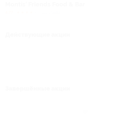
Montis’ Friends Food & Bar
4.77
★
★
★
★
★
102
отзывa
Действующие акции
Акции отсутствуют
Завершённые акции