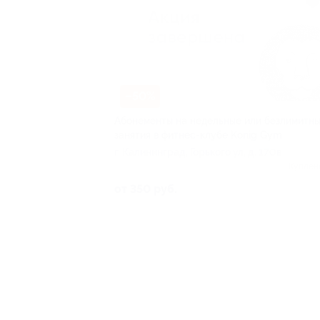
–50%
Абонементы на недельные или безлимитн
занятия в фитнес-клубе Konig Gym
г. Калининград, Горького ул, д. 170в
Куплен
от 350 руб.