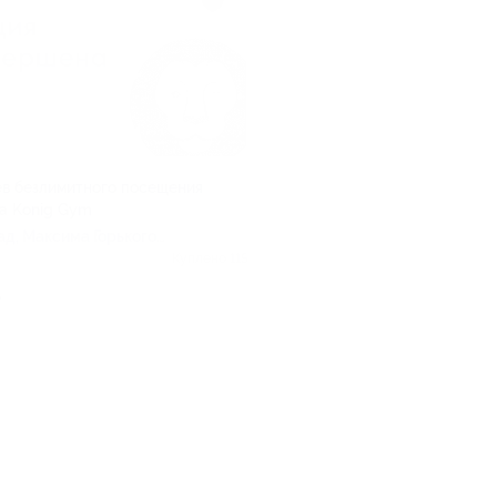
ев безлимитного посещения
а Konig Gym
ад, Максима Горького
Куплено 115
.