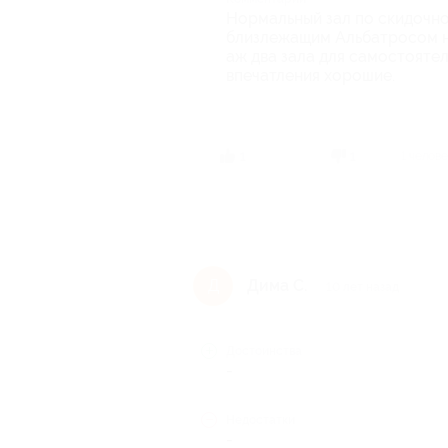
Нормальный зал по скидочно
близлежащим Альбатросом не
аж два зала для самостоятел
впечатления хорошие.
1 челов
1
1
Дима С.
Д
10 лет назад
Достоинства
-
Недостатки
-