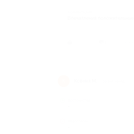
Комментарий
Впечатления положительные,
Был ли 
1
Ксения М.
К
10 лет назад
Достоинства
-
Недостатки
-