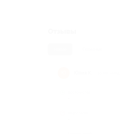
Отзывы
Новые
Полезные
Юлия К.
Ю
10 лет назад
Достоинства
-
Недостатки
-
Комментарий