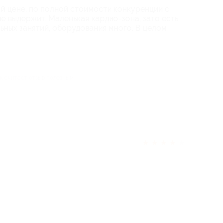
й цене, по полной стоимости конкуренции с
 выдержит. Маленькая кардио-зона, зато есть
ьных занятий, оборудования много. В целом
ек считает отзыв полезным
★
★
★
★
★