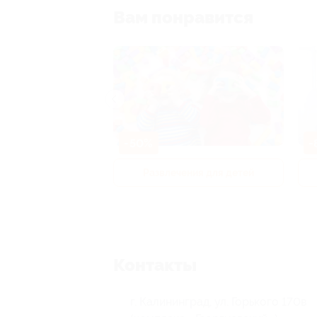
Вам понравится
-50%
-
р и педикюр
Развлечения для детей
Контакты
г. Калининград, ул. Горького 170в