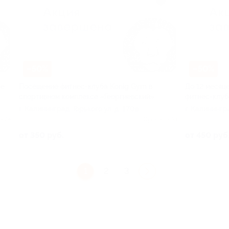
–50%
–50%
ые
Посещение фитнес-клуба Konig Gym в
До 12 месяц
спортивном комплексе «Георгиевский»
фитнес-клуб
г. Калининград, Горького ул, д. 170в
г. Калинингр
ул, д. 170в
о 24
Куплено 63
от 350 руб.
от 450 руб
1
2
3