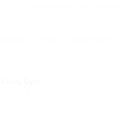
Для Вашего бизнеса
Блог
Франчайзинг
Воп
Промокоды
Кэшбэк
Афиша города
Konig Gym
4.77
★
★
★
★
★
26
отзывов