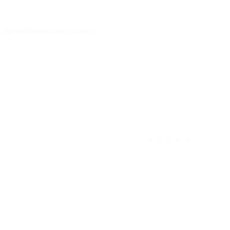
 приветливый персонал)
отзыв полезен для вас?
★
★
★
★
★