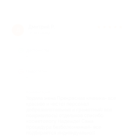
Дмитрий Р.
★
★
★
★
★
Д
10 лет назад
Достоинства
-
Недостатки
-
Комментарий
Ходила жена.Прекрасная клиника- все
красиво и чисто) персонал
доброжелательный и грамотный) все
понравилось) отдельное спасибо
косметологу Надежде) Сама
процедура безболезненная- все
подбирается индивидуально))