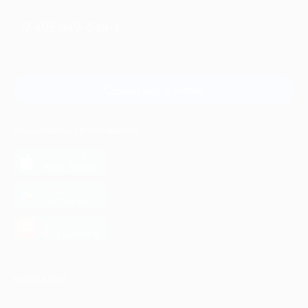
+7 495 649-649-1
Для звонка из Москвы
и регионов России
Связаться с нами
МОБИЛЬНОЕ ПРИЛОЖЕНИЕ
загрузить в
App Store
загрузить в
Google Play
загрузить в
AppGallery
КОМПАНИЯ