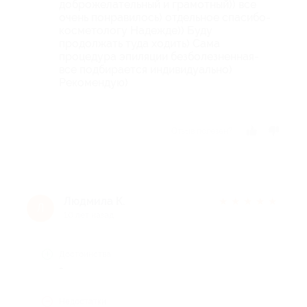
доброжелательный и грамотный)) все
очень понравилось) отдельное спасибо-
косметологу Надежде)) Буду
продолжать туда ходить) Сама
процедура эпиляции безболезненная-
все подбирается индивидуально)
Рекомендую)
Отзыв полезен?
Людмила К.
★
★
★
★
★
Л
10 лет назад
Достоинства
-
Недостатки