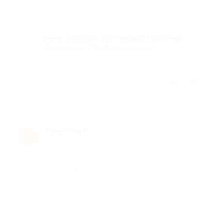
-
Комментарий
Очень хорошая обстановка! Приятная
обстановка! Профессионалы!!
Отзыв полезен?
1
Алевтина К.
★
★
★
★
★
А
10 лет назад
Достоинства
-
Недостатки
-