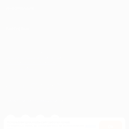
ИНФОРМАЦИЯ
ПАРТНЕРАМ
© 2010-2026 BIGLION
Обработка персональных данных
Пользовательское соглашение
Публичная оферта
Гарантия, поддержка
24 часа и возврат средств
Перейти на полную версию сайта
Используем куки, чтобы сайт работал лучше.
Оставаясь с нами, вы соглашаетесь на использование
файлов
Оk