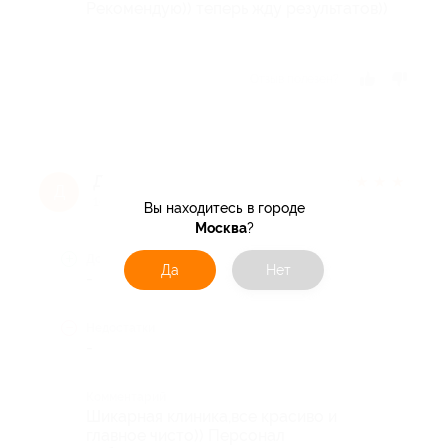
Рекомендую)) теперь жду результатов))
Отзыв полезен?
Дмитрий Р.
★
★
★
★
★
Д
10 лет назад
Вы находитесь в городе
Москва
?
Достоинства
Да
Нет
-
Недостатки
-
Комментарий
Шикарная клиника,все красиво и
главное чисто)) Персонал