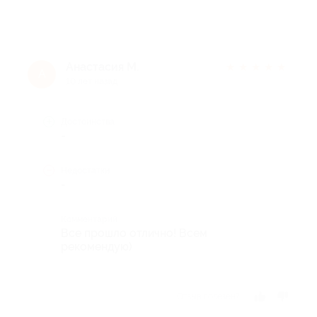
Анастасия М.
★
★
★
★
★
А
10 лет назад
Достоинства
-
Недостатки
-
Комментарий
Все прошло отлично! Всем
рекомендую)
Отзыв полезен?