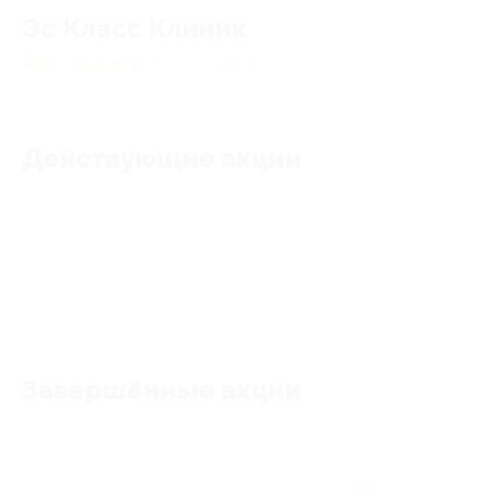
Эс Класс Клиник
4.93
★
★
★
★
★
35
отзывов
Действующие акции
Акции отсутствуют
Завершённые акции