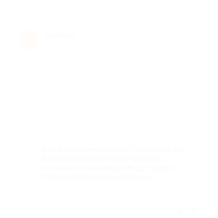
Елена А.
★
★
★
★
★
Е
10 лет назад
Достоинства
-
Недостатки
-
Комментарий
Все очень понравилось! Персонал был
вежлив и улыбчив! К сожалению,
результаты процедуры будут видны
только недели через полторы.
Отзыв полезен?