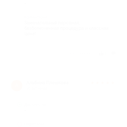
-
Комментарий
Замечательный персонал,
безболезненная процедура и классная
цена!
Отзыв полезен?
1
Альбина Плешкова
★
★
★
★
★
А
10 лет назад
Достоинства
-
Недостатки