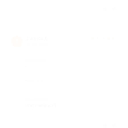
Отзыв полезен?
Лариса Д.
★
★
★
★
★
Л
10 лет назад
Достоинства
-
Недостатки
-
Комментарий
Понравилось!)
Отзыв полезен?