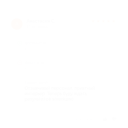
Анастасия С.
★
★
★
★
★
А
10 лет назад
Достоинства
-
Недостатки
-
Комментарий
Отзывчивый персонал, приятный
интерьер. Теперь буду ждать
результатов эпиляции)
Отзыв полезен?