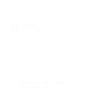
Отзыв полезен?
Ксения Г.
★
★
★
★
★
К
10 лет назад
Достоинства
-
Недостатки
-
Комментарий
отличная студия))) все очень
дружелюбные)))
Отзыв полезен?