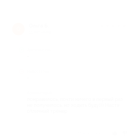
Ольга Б.
★
★
★
★
★
О
11 лет назад
Достоинства
-
Недостатки
-
Комментарий
понравилось, почти ничего в первый раз
не получилось, но ходить буду))) Настя
отличный тренер
Отзыв полезен?