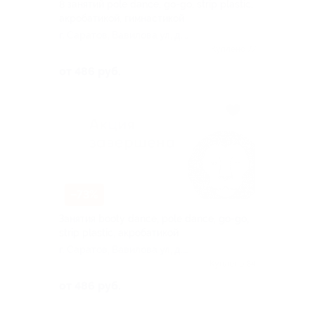
8 занятий pole dance, go-go, strip plastic,
акробатикой, гимнастикой
г. Саратов, Вавилова ул, д.
38/114
Куплено 77
от 486 руб.
–73%
Занятия booty dance, pole dance, go-go,
strip plastic, акробатикой
г. Саратов, Вавилова ул, д.
38/114
Куплено 84
от 486 руб.