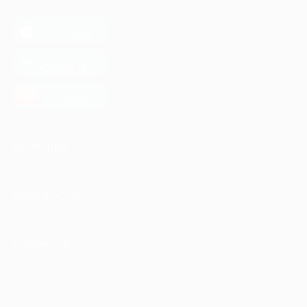
загрузить в
App Store
загрузить в
Google Play
загрузить в
AppGallery
КОМПАНИЯ
ИНФОРМАЦИЯ
ПАРТНЕРАМ
© 2010-2026 BIGLION