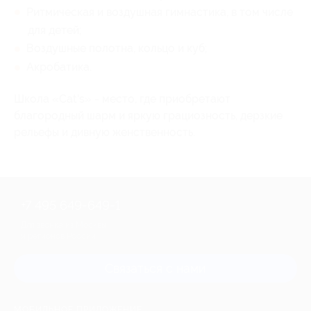
Ритмическая и воздушная гимнастика, в том числе
для детей;
Воздушные полотна, кольцо и куб;
Акробатика.
Школа «Cat's» - место, где приобретают
благородный шарм и яркую грациозность, дерзкие
рельефы и дивную женственность.
+7 495 649-649-1
Для звонка из Москвы
и регионов России
Связаться с нами
МОБИЛЬНОЕ ПРИЛОЖЕНИЕ