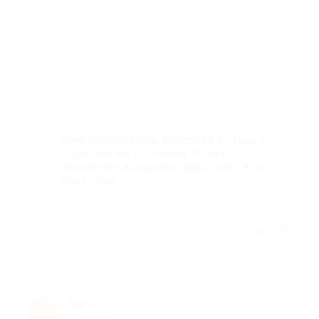
Достоинства
-
Недостатки
-
Комментарий
Мне понравилось, выходила от туда с
хорошим настроением. Только
абонемент все равно дороговат. А так
все супер!
Отзыв полезен?
Яна Б.
★
★
★
★
★
Я
10 лет назад