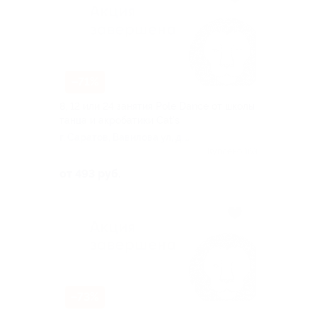
–71%
8, 12 или 24 занятия Pole Dance от школы
танца и акробатики Cat's
г. Саратов, Вавилова ул, д.
38/114
Куплено 163
от 493 руб.
–73%