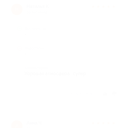
Наталья К.
★
★
★
★
★
Н
10 лет назад
Достоинства
-
Недостатки
-
Комментарий
Хорошая атмосфера . супер.
Отзыв полезен?
Анна Ч.
★
★
★
★
★
А