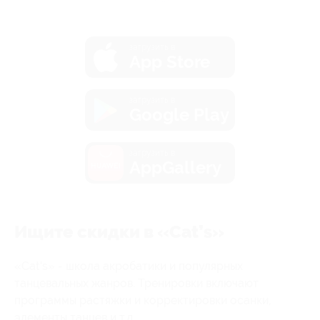
загрузить в
App Store
загрузить в
Google Play
загрузить в
AppGallery
Ищите скидки в «Cat’s»
«Cat's» - школа акробатики и популярных
танцевальных жанров. Тренировки включают
программы растяжки и корректировки осанки,
элементы танцев и т.д.