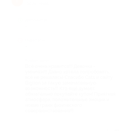
Е
10 лет назад
Достоинства
-
Недостатки
-
Комментарий
Всё очень нравится!!! Девочки -
умнички!!! Давно хотела попробовать,
всё не решалась) Спасибо Cats и сайту
Biglion за такую замечательную
возможность!!! Кто ещё думает,
обязательно покупайте купон! Приятная
атмосфера, положительные эмоции и
новые грани физического
совершенствования!!!