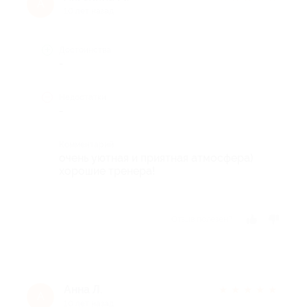
А
10 лет назад
Достоинства
-
Недостатки
-
Комментарий
очень уютная и приятная атмосфера)
хорошие тренера!
Отзыв полезен?
Анна Л.
★
★
★
★
★
А
10 лет назад