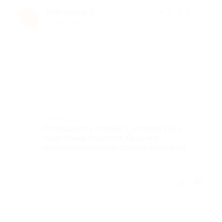
Екатерина Б.
★
★
★
★
★
Е
10 лет назад
Достоинства
-
Недостатки
-
Комментарий
Посещаю эту студию с октября 2015
года. Очень нравится. Девочки-
преподавательницы просто молодцы!
Отзыв полезен?