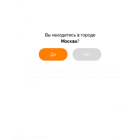
Достоинства
-
Вы находитесь в городе
Недостатки
Москва
?
-
Да
Нет
Комментарий
Очень все понравилось, даже учитывая
свою спортивную подготовку, из зала
порой "выползаю" - это очень хороший
знак:)
Отзыв полезен?
Елена Б.
★
★
★
★
★