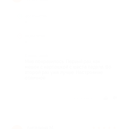
Достоинства
-
Недостатки
-
Комментарий
Мне понравилось. Первый раз, как
мешок с картошкой с шеста падала. Во
второй раз уже лучше. Настроение
отличное
Отзыв полезен?
Ангелина М.
★
★
★
★
★