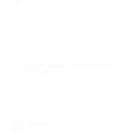
10 лет назад
Достоинства
-
Недостатки
-
Комментарий
Прекрасное место! Бодрит тело и дух!
Всем советую.
Отзыв полезен?
Мария К.
★
★
★
★
★
М
10 лет назад