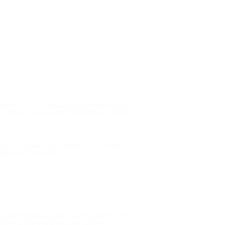
чистить, но и с определенной регулярностью
убов, а скидки на эту процедуру вы найдете на
ут как нельзя кстати для всех, кто следит за
ледующих показаний:
 Вы можете выбрать один из самых эффективных
кидки на стоматологические услуги.