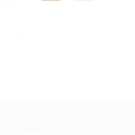
с удивят!
нилась. Соответственно, стоимость их работы традиционно остается на высо
чным дисконтом. Становитесь членом большой семьи Biglion и получайте:
ссылку обновлений;
оматологу из-за нехватки денег. С нашими купонами на скидку чистка зубов 
Е ПРИЛОЖЕНИЕ
КОМПАНИЯ
ИНФОР
Как работает Biglion
Вопрос
ть в