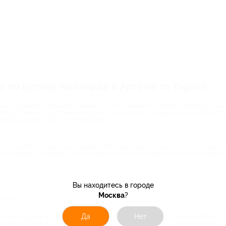
 по купону на скидку в Артёме от Biglion
ый, но сами по себе они такими не станут. Важно не только каждый день их 
ветуют своим пациентам периодически проводить профессиональную чистку з
ловные деньги на услуги стоматолога.
в, но и для всего организма в целом. Поэтому наши купоны на чистку зубов буд
т проводить процедуру, как в профилактических целях, так и при наличии с
Вы находитесь в городе
Москва
?
 десен.
Да
Нет
n и партнерами, вас ждут приятные цены на чистку зубов в клиниках города.
азвуковую, лазерную или чистку методом Air Flow. Не пропустите шикарные с