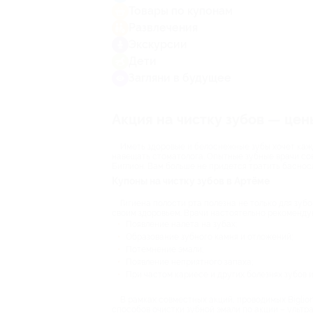
Товары по купонам
Развлечения
Экскурсии
Дети
Загляни в будущее
Акция на чистку зубов — цены
Иметь здоровые и белоснежные зубы хочет кажд
навещать стоматолога. Опытные зубные врачи со
Биглион. Вам больше не придется тратить баснос
Купоны на чистку зубов в Артёме
Гигиена полости рта полезна не только для зубо
своим здоровьем. Врачи настоятельно рекомендую
Появление налета на зубах;
Образование зубного камня и отложений;
Потемнение эмали;
Появление неприятного запаха;
При частом кариесе и других болезнях зубов и
В рамках совместных акций, проводимых Biglio
способов очистки зубной эмали по акции – ультр