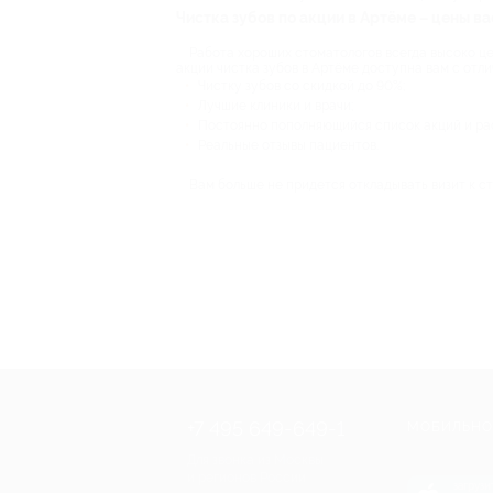
Чистка зубов по акции в Артёме – цены ва
Работа хороших стоматологов всегда высоко це
акции чистка зубов в Артёме доступна вам с отли
Чистку зубов со скидкой до 90%;
Лучшие клиники и врачи;
Постоянно пополняющийся список акций и ра
Реальные отзывы пациентов.
Вам больше не придется откладывать визит к ст
+7 495 649-649-1
МОБИЛЬНО
Для звонка из Москвы
и регионов России
загрузи