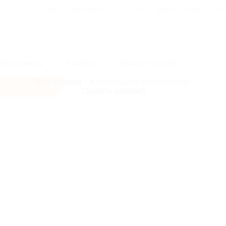
Для Вашего бизнеса
Блог
Франчайзинг
Воп
Промокоды
Кэшбэк
Афиша города
Все скидки
- в мобильном приложении!
Скачать сейчас!