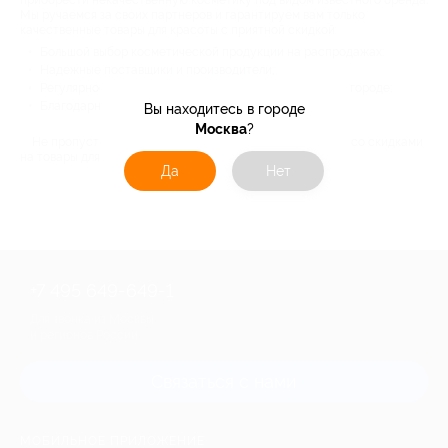
приобрести некачественную косметику под видом известного бренда.
Мы ручаемся за своих партнеров и гарантируем вам только
качественные товары для красоты с приятной скидкой:
Большой выбор косметической продукции на распродажах;
Надежные поставщики и производители;
Регулярное обновление акций и самые низкие цены в городе;
Благодарные отзывы реальных клиентов.
Вы находитесь в городе
Москва
?
Не пропустите «красивые» акции от Биглион – купоны со скидками
на товары для красоты расходятся быстро.
Да
Нет
+7 495 649-649-1
Для звонка из Москвы
и регионов России
Связаться с нами
МОБИЛЬНОЕ ПРИЛОЖЕНИЕ