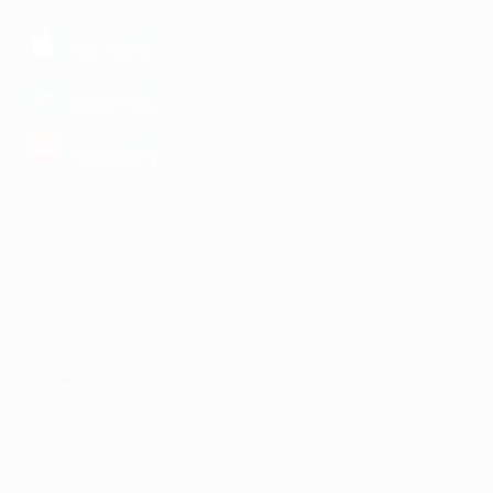
загрузить в
App Store
загрузить в
Google Play
загрузить в
AppGallery
КОМПАНИЯ
ИНФОРМАЦИЯ
ПАРТНЕРАМ
© 2010-2026 BIGLION