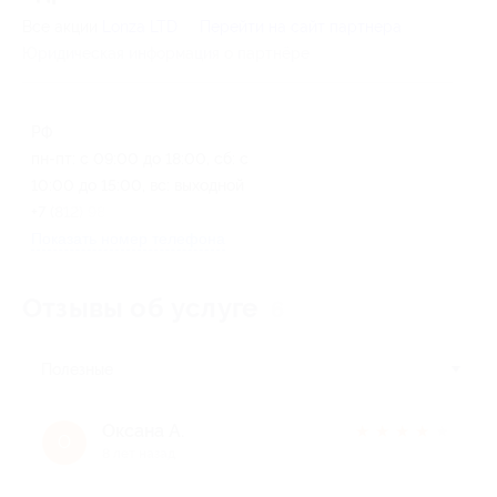
Все акции
Lonza LTD
Перейти на сайт партнера
Юридическая информация о партнёре
РФ
пн-пт: с 09:00 до 18:00, сб: с
10:00 до 15:00, вс: выходной
+7 (812) 989-21-66
Показать номер телефона
Отзывы об услуге
6
Полезные
Оксана А.
★
★
★
★
★
О
8 лет назад