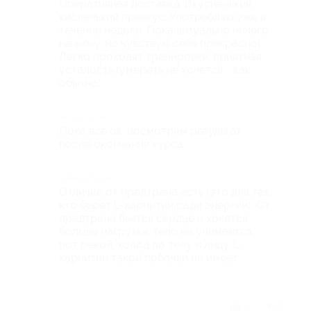
Оперативная доставка. Вкусненький
кисленький привкус. Употребляю уже в
течение недели. Пока визуально ничего
не вижу, но чувствую себя прекрасно!
Легко проходят тренировки, приятная
усталость (умереть не хочется - как
обычно).
Недостатки
Пока все ок, посмотрим результат
после окончания курса.
Комментарий
Отличие от предтрена есть (это для тех,
кто берет L-карнитин ради энергии). От
предтрена бьется сердце и хочется
больше нагрузки, тело не унимается,
пот рекой, холод по телу и лицу. L-
карнитин такой побочки не имеет.
Отзыв полезен?
10
2