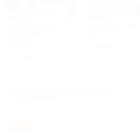
–42%
–65%
Изготовление ортопедических
Анатомический матрас 
стелек со скидкой
подушка Askona
Бутырская
РФ
5.0
(4)
Куплено 15
5.0
(3)
от 3 712 руб.
от 1 225 руб.
ЗАВЕРШЁННАЯ АКЦИЯ
До 100 саше жиросжигателя L-карнитина
от компании Lonza Ltd
РФ
- 50%