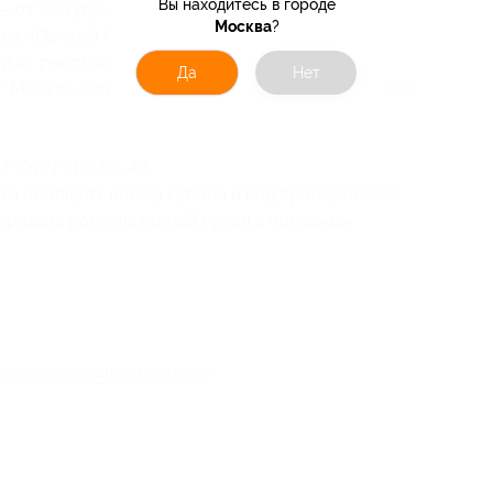
Вы находитесь в городе
 от 350 руб.;
Москва
?
тся «Почтой России» и курьерской службой
и от расстояния);
Да
Нет
Москва, Совхозная, д. 8 (пн-пт: с 09:00 до 19:00,
 (977) 918-86-43.
мо сообщить номер купона и код бронирования.
ередать распечатанный купон с читаемым
кая информация о партнёре