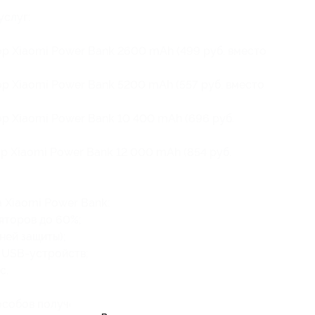
услуг:
р Xiaomi Power Bank 2600 mAh (499 руб. вместо
р Xiaomi Power Bank 5200 mAh (557 руб. вместо
р Xiaomi Power Bank 10 400 mAh (696 руб.
р Xiaomi Power Bank 12 000 mAh (854 руб.
 Xiaomi Power Bank:
яторов до 60%;
ней защиты);
 USB-устройств;
с.
собов получения товара: