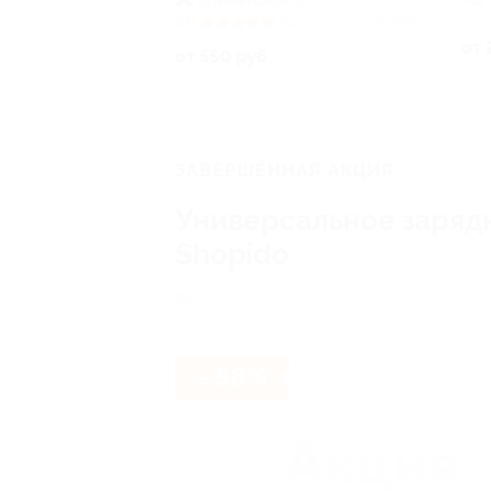
Крылатское
РФ
+1
5.0
(13)
Куплено 2
от 
от 550 руб.
ЗАВЕРШЁННАЯ АКЦИЯ
Универсальное зарядн
Shopido
РФ
- 58%