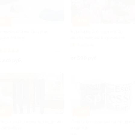
65%
–50%
томический матрас или
Букеты из роз, гортензий,
ушка Askona
альстромерий и хризантем
Рижская
(3)
Куплено 4
от 600 руб.
1 225 руб.
30%
–50%
тификаты на кожаные изделия
Печать фотографий на предмет
ной работы
и одежде