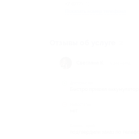
+7 (977) 918-86-43
Показать номер телефона
Отзывы об услуге
2
Светлана К.
9 лет назад
Достоинства
Быстро пришел аккумулятор.
Недостатки
нет
Комментарий
подтвердили заказ по телеф