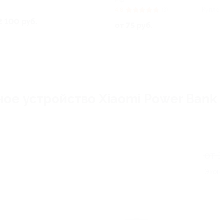
РФ
4.8
(3)
Купле
2 100 руб.
от 75 руб.
ое устройство Xiaomi Power Bank 
от 
Экон