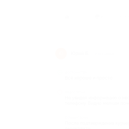
Был ли о
2
Юрий Б.
Ю
9 лет назад
Достоинства
Всё хорошо и просто.
Недостатки
Не увидел информацию о не
телефону. Видно мелким поч
Комментарий
После подтверждения курьер
далековато.