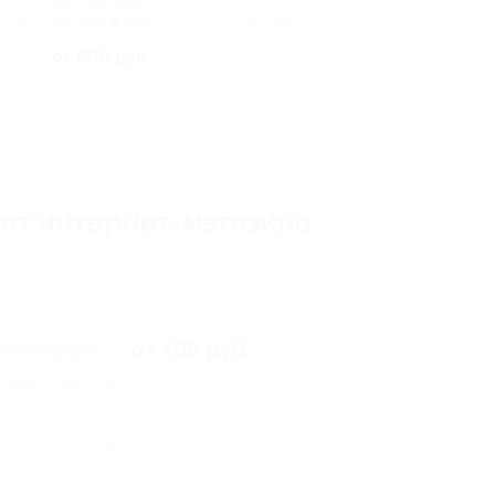
Рижская
но 13
5.0
(11)
Куплено 10
от 500 руб.
от интернет-магазина
1 190 руб.
от 499 руб.
омия от 691 руб.
Купить
745