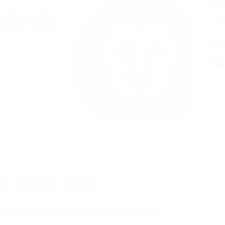
2
А
Поде
ия
ии
Адреса
Отзывы
ченное количество купонов для себя или