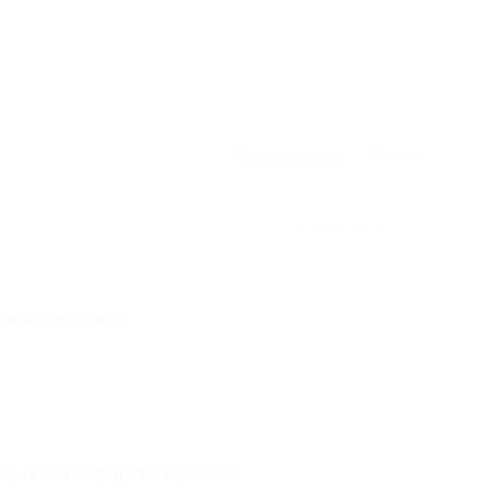
По полезности
По дате
★
★
★
★
★
 все работает
ону. все комфортно и удобно