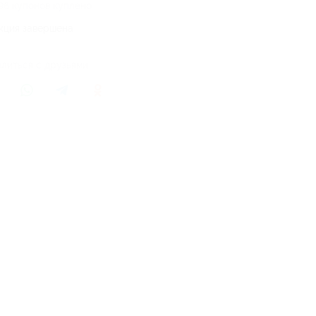
96 купонов куплено
кция завершена
литься с друзьями