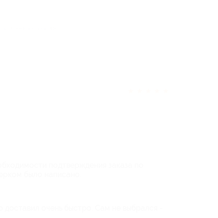
тзыв полезен для вас?
★
★
★
★
★
обходимости подтверждения заказа по
ерком было написано.
 доставил очень быстро. Сам не выбрался -