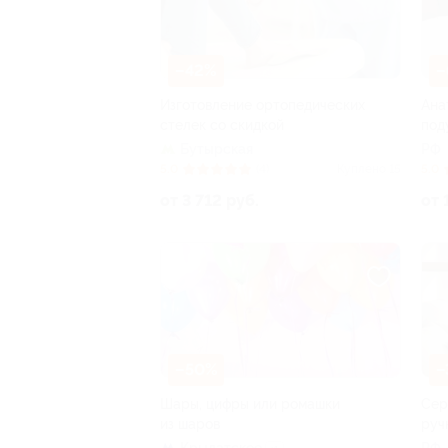
–42%
–
Изготовление ортопедических
Ана
стелек со скидкой
под
Бутырская
РФ
5.0
(4)
Куплено 15
5.0
от 3 712 руб.
от 
–50%
–
Шары, цифры или ромашки
Сер
из шаров
руч