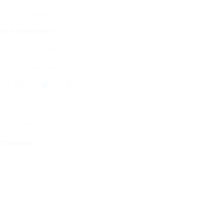
97 купонов куплено
кция завершена
лось 7510 купонов
литься с друзьями
жие акции
отопечать