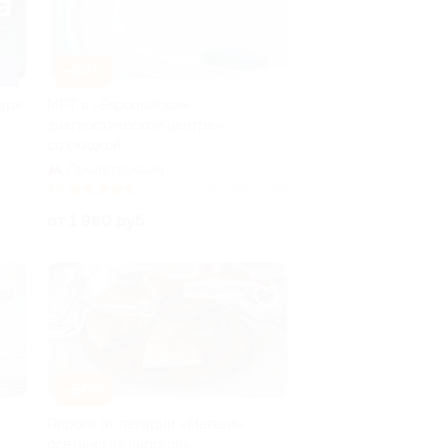
–64%
Парк
МРТ в «Европейском
диагностическом центре»
со скидкой
Пролетарская
3 362
+1
4.6
(73)
Куплено 1 888
от 1 980 руб.
–50%
Пироги от пекарни «Магазин
осетинских пирогов»