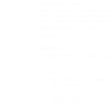
невозможности оказания услуги).
За купон, срок действия которого ис
Узнать, как пользоваться уникальным
При необходимости можно получить
Выбрать удобный вам способ
способ
Свернуть
Адресa
Все акции
NetPrint.ru
Перейти на с
РФ
круглосуточно и ежедневно
+7 (495) 648-66-76, +7 (495) 60
96-96
Показать номер телефона