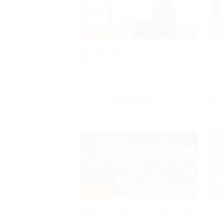
–40%
–
Экспресс-фотосессия
Цел
«Фотопрогулка по Москве»
пар
г. Москва
Куплено 2
4.7
3 660 руб.
от 
6 100 руб.
–50%
–
ТРК «ГЛОБАЛ СИТИ»
Игра на аппаратах, аттракционах
Лаз
в Play Day со скидкой
со 