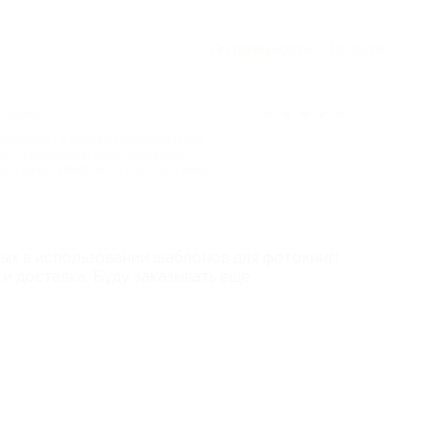
По полезности
По дате
★
★
★
★
★
т назад
 премиум» в твердой персональной
10 разворотов) через редактор
й печати NetPrint.ru (945 руб. вместо
ных в использовании шаблонов для фотокниг!
и доставка. Буду заказывать еще.