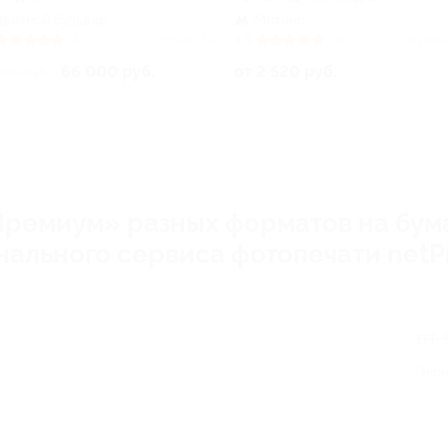
Цветной бульвар
Митино
(4)
Куплено 39
4.9
(34)
Купле
66 000 руб.
от 2 520 руб.
000 руб.
ремиум» разных форматов на бума
нального сервиса фотопечати netPr
от 
Экон