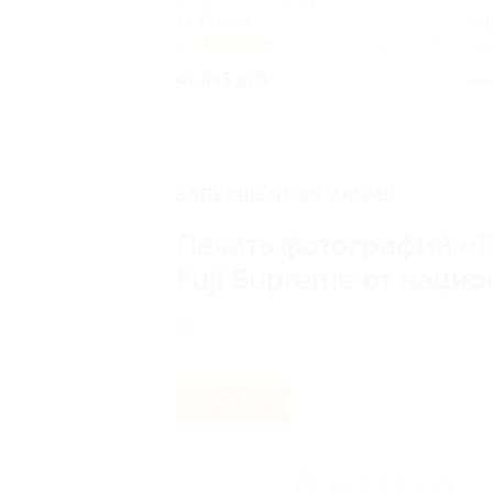
Южная
4.5
(37)
Куплено 18 296
5.0
от 845 руб.
120 
ЗАВЕРШЁННАЯ АКЦИЯ
Печать фотографий «П
Fuji Supreme от нацио
РФ
- 50%