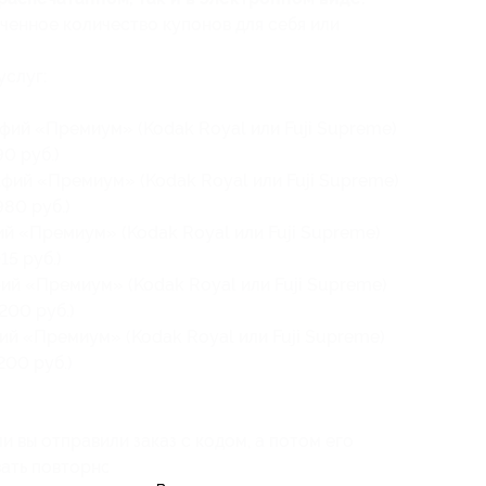
ченное количество купонов для себя или
услуг:
фий «Премиум» (Kodak Royal или Fuji Supreme)
0 руб.)
фий «Премиум» (Kodak Royal или Fuji Supreme)
980 руб.)
ий «Премиум» (Kodak Royal или Fuji Supreme)
15 руб.)
ий «Премиум» (Kodak Royal или Fuji Supreme)
200 руб.)
ий «Премиум» (Kodak Royal или Fuji Supreme)
200 руб.)
и вы отправили заказ с кодом, а потом его
ать повторно).