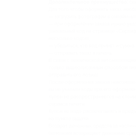
Дополнительное преимущество:
ски
Для того чтобы оформить заказ, необ
— загрузить фотографии в онлайн-ал
— при оформлении заказа нужно указ
уникальный код на странице «Сертиф
несколько кодов);
— убедиться, что код принят и сумма 
— отправить заказ в печать.
В связи с технической автоматизаци
только вышеописанным способом (нел
отправить его позже).
После оформления заказа невозможно
вы не указали коды при его оформлен
Купон не распространяется на стои
сервиса печати.
Купон не надо распечатывать и предъ
на пункте выдачи.
Возврат денежных средств за частич
(компания возвращает денежные сред