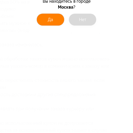
Вы находитесь в городе
дка 50% на минибуки 18×13 (25 разворотов).
Москва
?
ходимо:
ьбомы;
Да
Нет
ать нужное количество товара ввести ваш
икаты» (в одном заказе можно указать сразу
заказа изменилась;
ей обработки заказов купон можно использовать
ьзя указать номер в комментариях к заказу или
 пересчитать стоимость вашего заказа, если
ии.
мость доставки и другие спецпредложения
являть при получении заказа курьеру или
но использованный купон не допускается
ства за использованный купон только в случае