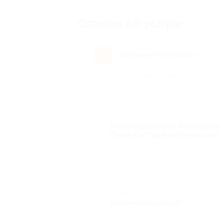
Отзывы об услуге
147
Евгения Чистовская
Е
8 ле
про Печать фотокниги «Принтбук
фотообложке размером 20×20 см (
фотопродукции от сервиса цифрово
1750 руб.)
Достоинства
Я очень довольна! Куча удоб
Очень быстрое изготовление 
Недостатки
-
Комментарий
Ждем новых акций)