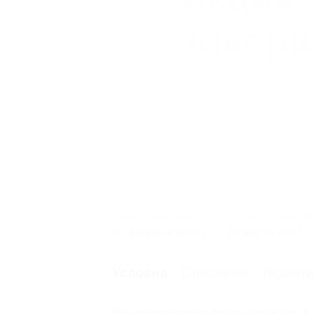
Начало действия
Окончание действ
10 февраля 2017 г.
23 марта 2017 г.
Описание
Гарант
Условия
Вы можете предъявить купон как в 