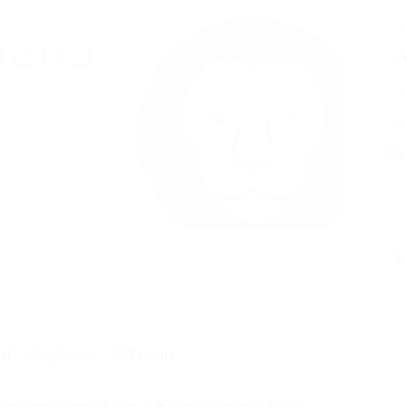
4
А
Оста
Поде
Похо
Ф
ия
ии
Адреса
Отзывы
распечатанном, так и в электронном виде.