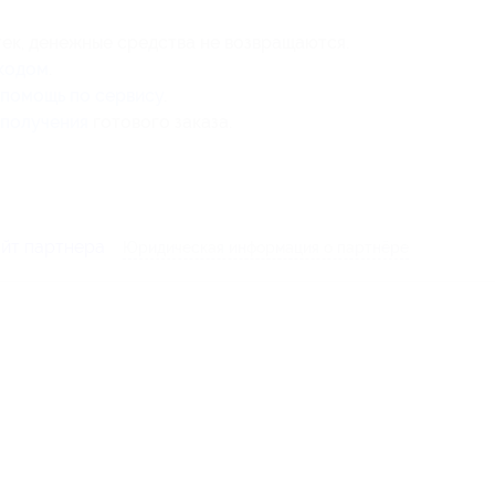
тек, денежные средства не возвращаются.
кодом
.
помощь по сервису
.
 получения
готового заказа.
айт партнера
Юридическая информация о партнёре
1-