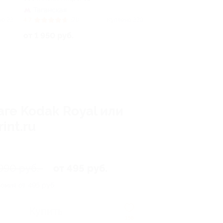
Таганская
но 23
4.7
(71)
Куплено 339
от 1 950 руб.
ге Kodak Royal или
int.ru
990 руб.
от 495 руб.
омия от 495 руб.
Купить
158