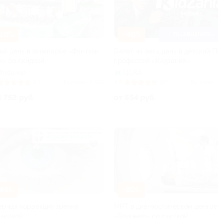
20%
–40%
ТЦ «АВИАПАРК»
ый день в аквапарке «Фэнтази
Билет на весь день в детский 
к» со скидкой
профессий «Кидзания»
Марьино
ЦСКА
(51)
Куплено 8 027
4.5
(62)
Куплено 
1 752 руб.
от 654 руб.
45%
–30%
ерная коррекция зрения
МРТ в диагностическом центре
скидкой
«Этиомед» со скидкой