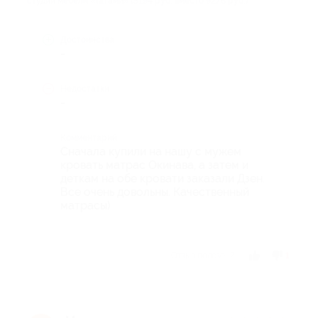
студии мебели «Татами» (5194 руб. вместо 9276 руб.)
Достоинства
-
Недостатки
-
Комментарий
Сначала купили на нашу с мужем
кровать матрас Окинава, а затем и
деткам на обе кровати заказали Дзен.
Все очень довольны. Качественный
матрасы)
Отзыв полезен?
1