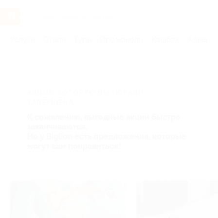
Услуги
Отели
Туры
Промокоды
Кэшбэк
Афиша 
Главная
Услуги
Товары по купонам
Мебель и ремонт
АКЦИЯ, КОТОРУЮ ВЫ ИСКАЛИ,
ЗАВЕРШЕНА.
К сожалению, выгодные акции быстро
заканчиваются.
Но у Biglion есть предложения, которые
могут вам понравиться!