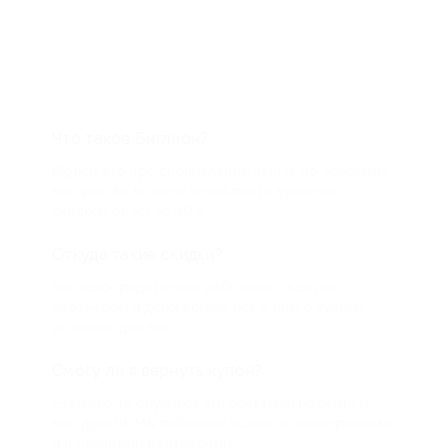
Что такое Биглион?
Biglion это про специальные акции, по условиям
которых вы можете приобрести купон со
скидкой от 50 до 90%
Откуда такие скидки?
Мы непосредственно работаем с каждым
партнером и договариваемся с ним о лучших
условиях для вас
Смогу ли я вернуть купон?
Если что-то случится, мы обязательно вернем
вам деньги. Мы работаем только с проверенными
и надежными партнерами