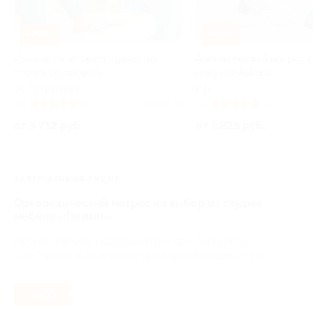
–42%
–65%
Изготовление ортопедических
Анатомический матрас 
стелек со скидкой
подушка Askona
Бутырская
РФ
5.0
(4)
Куплено 15
5.0
(3)
от 3 712 руб.
от 1 225 руб.
ЗАВЕРШЁННАЯ АКЦИЯ
Ортопедический матрас на выбор от студии
мебели «Татами»
Московская обл., Подольский р-н, пос. Лаговское,
логистический промышленный парк «Валищево», к. 1
- 55%