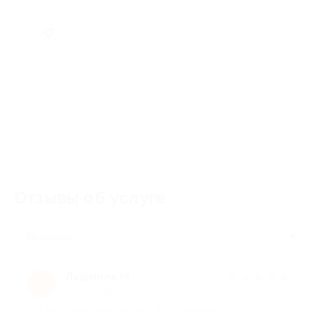
Отзывы об услуге
100
Полезные
Людмила М.
★
★
★
★
★
Л
6 лет назад
про Ортопедический матрас «Дзен» размером 120×200 см от