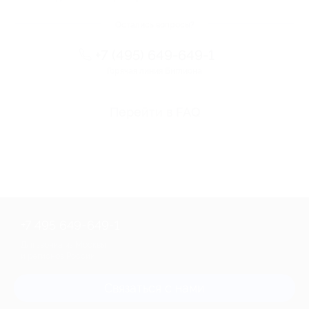
Остались вопросы?
+7 (495) 649-649-1
Горячая линия Биглиона
Перейти в FAQ
+7 495 649-649-1
Для звонка из Москвы
и регионов России
Связаться с нами