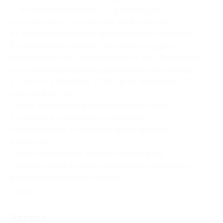
— по Московской обл. — 4 рабочих дня;
— в регионы — 1–5 рабочих дней (зависит
от логистики и сроков транспортных компаний).
Возможен бесплатный самовывоз по адресу:
Московская обл., Подольский р-н, пос. Лаговское,
логистический промышленный парк «Валищево»,
к. 1 (пн-пт: с 09:00 до 17:30, сб-вс: выходные; +7
(495) 668-12-51).
После заполнения формы заказа
на сайте
с пометкой «Самовывоз» менеджер
согласовывает с клиентом время приезда
и отгрузки.
Товар не подлежит обмену или возврату.
При получении товара необходимо предъявить
распечатанный купон курьеру.
Свернуть
Адресa