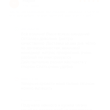
Мария
★
★
★
★
★
М
6 лет назад
про Ортопедический матрас «Окинава» размером 140×200 см
от студии мебели «Татами» (8254 руб. вместо 25 014 руб.)
Достоинства
Всё отлично! Выше всяких ожиданий.
Осталась довольна. Быстро,
качественно. Доставка за два дня, чётко
по договорённостям, вежливый
менеджер, матрас прекрасный, очень
удобный, не электризуется.
Действительно разная жёсткость у
сторон. Спать очень удобно
Недостатки
Теперь из кровати меня только тягачом
можно вытащить
Комментарий
Подумала немного и купила тягачу
такой же матрас, чтоб не завидовал и