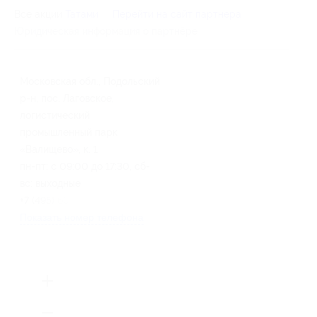
Все акции
Татами
Перейти на сайт партнера
Юридическая информация о партнёре
Московская обл., Подольский
р-н, пос. Лаговское,
логистический
промышленный парк
«Валищево», к. 1
пн-пт: с 09:00 до 17:30, сб-
вс: выходные
+7 (495) 668-12-51
Показать номер телефона