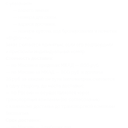
с указанием:
— вашего имени;
— номера для связи;
— адреса доставки;
— номера купона, код бронирования и пометки
«Biglion.ru».
Заказ считается принятым, если его подтвердили
и присвоили индивидуальный номер.
Стоимость доставки:
— по Москве в пределах МКАД — 600 руб.;
— по Москве за МКАД — 600 руб. и доплата
35 руб. за каждый км пути (километраж считается
в одну сторону, до места доставки);
— по России — осуществляется через
транспортные компании (по согласованию
с клиентом), доставка до транспортной компании
бесплатна.
Срок доставки:
— по Москве — 3 рабочих дня;