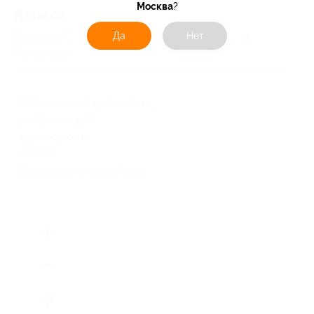
Москва
?
Адресa
Да
Нет
Все акции
Славянка
Перейти на сайт партнера
Юридическая информация о партнёре
Забайкальский край, г. Чита,
ул. Бутина, д. 31
круглосуточно
+7 (3022) 353-340
Показать номер телефона