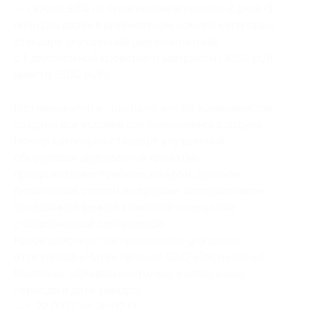
— Скидка 50% на проживание в течение 2 дней/1
ночи для двоих в двухместном номере категории
стандарт улучшенный (двухкомнатный)
с 1 двуспальной кроватью и завтраком (3050 руб.
вместо 6100 руб.)
Гостиница «Чита» располагает 85 номерами, где
созданы все условия для полноценного отдыха.
Номер категории стандарт улучшенный
оборудован двуспальной кроватью,
прикроватными тумбами, шкафом, диваном,
письменным столом и стульями, холодильником,
оснащенной ванной комнатой и санузлом
с современной сантехникой.
Купон действует на проживание для двоих
в гостинице «Чита» (филиал ОАО «Гостиничный
Комплекс «Славянка») только в следующие
периоды и даты заездов:
— с 22.02.17 по 26.02.17;