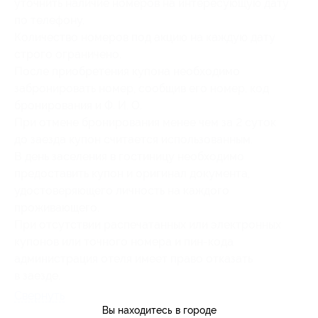
уточнить наличие номеров на интересующую дату
по телефону.
Количество номеров под акцию на каждую дату
строго ограничено.
После приобретения купона необходимо
забронировать номер, сообщив его номер, код
бронирования и Ф. И. О.
При отмене бронирования менее чем за 2 суток
до заезда купон считается использованным.
В день заселения в гостиницу необходимо
предоставить купон и оригинал документа,
удостоверяющего личность на каждого
проживающего.
При отсутствии распечатанных или электронных
купонов или точного номера и пин-кода
администрация отеля имеет право отказать
в заезде.
Свернуть
Вы находитесь в городе