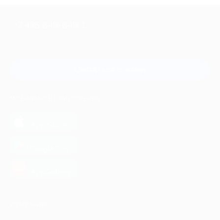
+7 495 649-649-1
Для звонка из Москвы
и регионов России
Связаться с нами
МОБИЛЬНОЕ ПРИЛОЖЕНИЕ
загрузить в
App Store
загрузить в
Google Play
загрузить в
AppGallery
КОМПАНИЯ