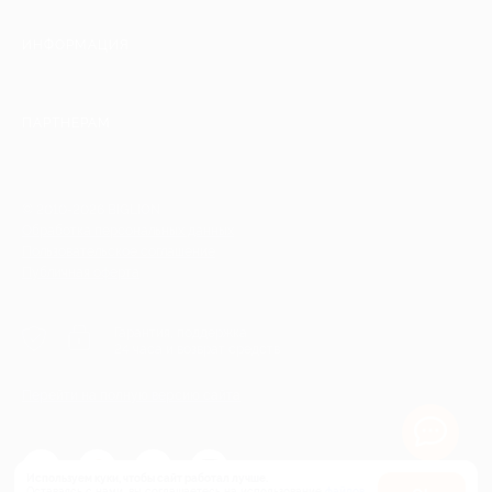
ИНФОРМАЦИЯ
ПАРТНЕРАМ
© 2010-2026 BIGLION
Обработка персональных данных
Пользовательское соглашение
Публичная оферта
Гарантия, поддержка
24 часа и возврат средств
Перейти на полную версию сайта
Используем куки, чтобы сайт работал лучше.
Оставаясь с нами, вы соглашаетесь на использование
файлов