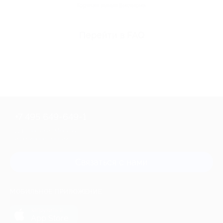
Горячая линия Биглиона
Перейти в FAQ
+7 495 649-649-1
Для звонка из Москвы
и регионов России
Связаться с нами
МОБИЛЬНОЕ ПРИЛОЖЕНИЕ
загрузить в
App Store