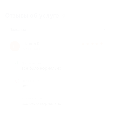
Отзывы об услуге
9
Полезные
Павел К.
★
★
★
★
★
П
9 лет назад
Достоинства
всё было нормально
Недостатки
нет
Комментарий
всё было нормально