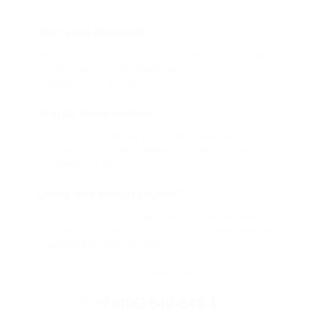
Что такое Биглион?
Biglion это про специальные акции, по условиям
которых вы можете приобрести купон со
скидкой от 50 до 90%
Откуда такие скидки?
Мы непосредственно работаем с каждым
партнером и договариваемся с ним о лучших
условиях для вас
Смогу ли я вернуть купон?
Если что-то случится, мы обязательно вернем
вам деньги. Мы работаем только с проверенными
и надежными партнерами
Остались вопросы?
+7 (495) 649-649-1