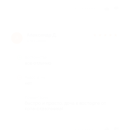
Отзыв полезен?
Александр Д.
★
★
★
★
★
А
9 лет назад
Достоинства
все отлично
Недостатки
нет
Комментарий
быстро и просто, доча в восторге от
кота-сказочника)
Отзыв полезен?