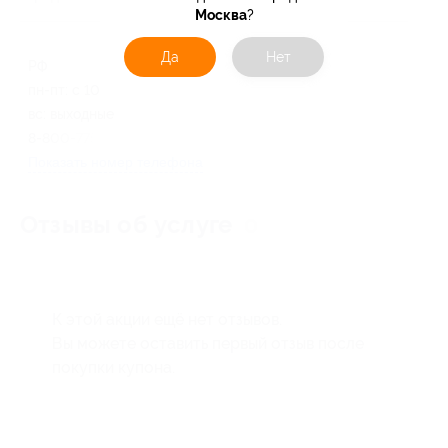
Москва
?
Да
Нет
РФ
пн-пт: с 10:00 до 18:00, сб-
вс: выходные
8-800-775-70-16
Показать номер телефона
Отзывы об услуге
0
К этой акции ещё нет отзывов.
Вы можете оставить первый отзыв после
покупки купона.