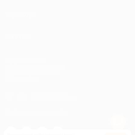
ИНФОРМАЦИЯ
ПАРТНЕРАМ
© 2010-2026 BIGLION
Обработка персональных данных
Пользовательское соглашение
Публичная оферта
Гарантия, поддержка
24 часа и возврат средств
Перейти на полную версию сайта
Используем куки, чтобы сайт работал лучше.