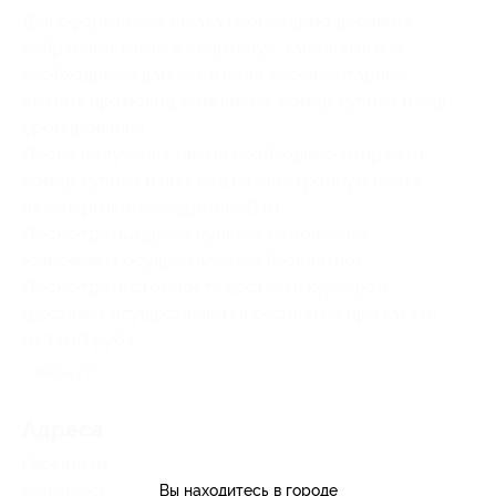
Для оформления заказа необходимо добавить
выбранный товар в «корзину», заполнить все
необходимые данные, в поле «Комментарий»
указать промокод «Биглион», номер купона и код
бронирования.
После получения заказа необходимо отправить
номер купона и пин-код на электронную почту
oksanaprokofyeva@projet21.ru
.
Посмотреть
адреса пунктов самовывоза
(самовывоз осуществляется бесплатно).
Посмотреть
стоимость доставки курьером
(доставка осуществляется бесплатно при заказе
от 1400 руб.).
Свернуть
Адресa
Перейти на сайт партнера
Вы находитесь в городе
Юридическая информация о партнёре