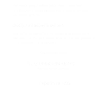
Мы непосредственно работаем с каждым
партнером и договариваемся с ним о лучших
условиях для вас
Смогу ли я вернуть купон?
Если что-то случится, мы обязательно вернем
вам деньги. Мы работаем только с проверенными
и надежными партнерами
Остались вопросы?
+7 (495) 649-649-1
Горячая линия Биглиона
Перейти в FAQ