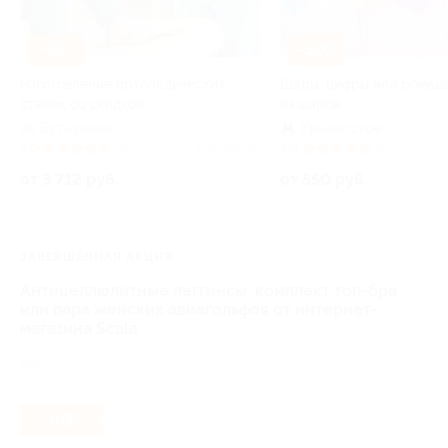
–42%
–50%
Изготовление ортопедических
Шары, цифры или ромаш
стелек со скидкой
из шаров
Бутырская
Крылатское
+1
5.0
(4)
Куплено 16
5.0
(13)
от 3 712 руб.
от 550 руб.
ЗАВЕРШЁННАЯ АКЦИЯ
Антицеллюлитные леггинсы, комплект топ-бра
или пара женских авиагольфов от интернет-
магазина Scala
РФ
- 50%