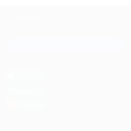
+7 495 649-649-1
Для звонка из Москвы
и регионов России
Связаться с нами
МОБИЛЬНОЕ ПРИЛОЖЕНИЕ
загрузить в
App Store
загрузить в
Google Play
загрузить в
AppGallery
КОМПАНИЯ