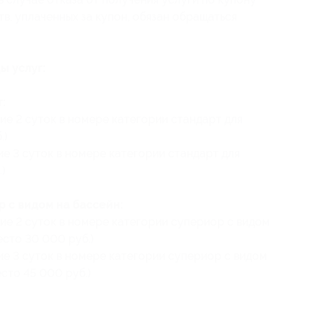
в, уплаченных за купон, обязан обращаться
ы услуг:
:
ие 2 суток в номере категории стандарт для
.)
е 3 суток в номере категории стандарт для
.)
 с видом на бассейн:
ие 2 суток в номере категории супериор с видом
есто 30 000 руб.)
ие 3 суток в номере категории супериор с видом
есто 45 000 руб.)