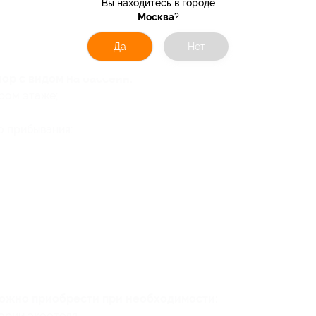
Вы находитесь в городе
Москва
?
Да
Нет
ор с видом на бассейн:
ром этаже;
о прибывания:
можно приобрести при необходимости:
рии экоотеля.