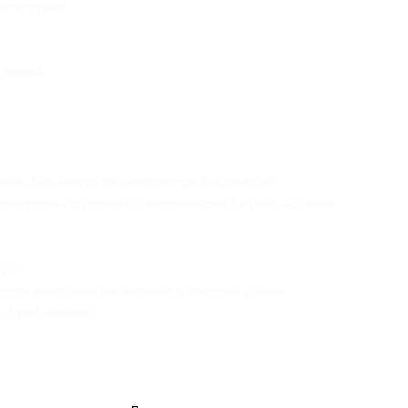
атегории;
;
обилей;
ельно без места размещаются бесплатно;
 ресторан русской и европейской кухни «Вилла
рт:
усе экоотеля на первом и втором этаже;
о прибывания: