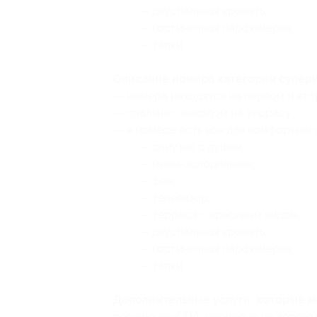
— двуспальная кровать;
— гостиничная парфюмерия;
— тапки.
Описание номера категории супери
— номера находятся на первом и вто
— спальня с выходом на террасу;
— в номере есть все для комфортног
— санузел с душем;
— мини-холодильник;
— фен;
— телевизор;
— терраса с красивым видом;
— двуспальная кровать;
— гостиничная парфюмерия;
— тапки.
Дополнительные услуги, которые 
посещение СПА-процедур на террито