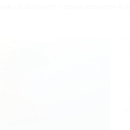
хон на Байкале с проживанием и з
, д. 33
от 
Экон
А
Поде