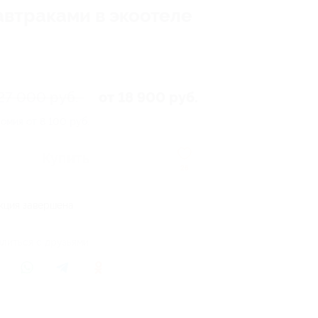
автраками в экоотеле
27 000 руб.
от 18 900 руб.
омия от 8 100 руб.
Купить
26
кция завершена
литься с друзьями