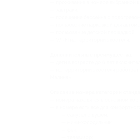
— проживание в номере выбранной к
— завтраки;
— посещение бассейна с подогревом
— пользование парковкой для автом
— пользование детской площадкой;
— WI-FI на территории экоотеля.
Дополнительные преимущества:
— дети в возрасте до 6 лет включит
— на территории экоотеля работает
Малина».
Описание номера категории станда
— номера находятся в основном корп
— в номере есть все для комфортног
— санузел с душем;
— мини-холодильник;
— фен;
— телевизор;