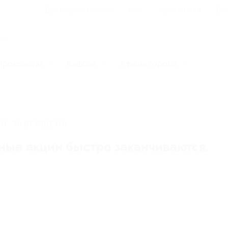
Для Вашего бизнеса
Блог
Франчайзинг
Воп
Промокоды
Кэшбэк
Афиша города
И, ЗАВЕРШЕНА.
ные акции быстро заканчиваются.