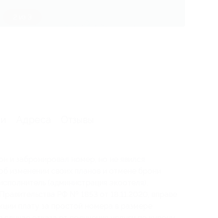
3 из 3
ии
Адреса
Отзывы
он и забронировал номер, но не явился
 об изменении своих планов и отмене брони
о исполнитель (администрация экоотеля),
Правительства РФ № 1853 от 18.11.2020, вправе
кции плату за простой номера в размере
 случае отказа от получения услуги по купону