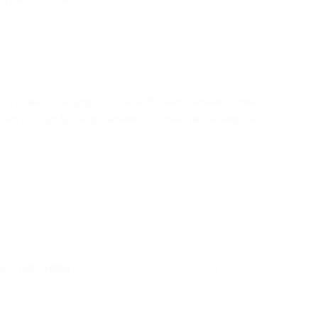
зательно предварительное бронирование номера
пона
и кода бронирования
(количество номеров
15965
.
айт партнера
Юридическая информация о партнёре