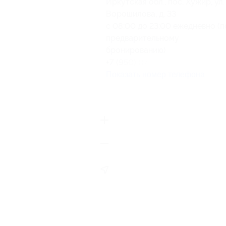
Иркутская обл., пос. Хужир, ул.
Ворошилова, д. 33
с 08:00 до 23:00 ежедневно (п
предварительному
бронированию)
+7 (950) 077-73-60
Показать номер телефона